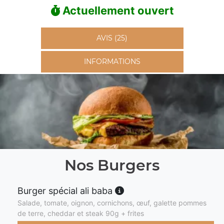
Actuellement ouvert
AVIS (25)
INFORMATIONS
Nos Burgers
Burger spécial ali baba
Salade, tomate, oignon, cornichons, œuf, galette pommes
de terre, cheddar et steak 90g + frites