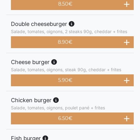
8.50
€
Double cheeseburger
Salade, tomates, oignons, 2 steaks 90g, cheddar + frites
8.90
€
Cheese burger
Salade, tomates, oignons, steak 90g, cheddar + frites
5.90
€
Chicken burger
Salade, tomates, oignons, poulet pané + frites
6.50
€
Fish burger