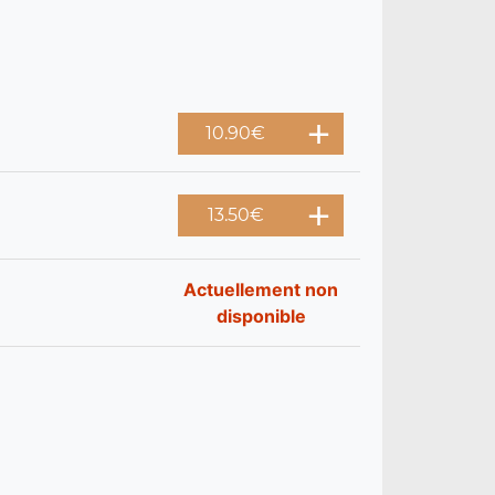
10.90
€
13.50
€
Actuellement non
disponible