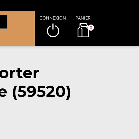
CONNEXION
PANIER
0
orter
e (59520)