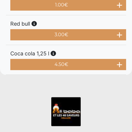
1.00
€
Red bull
3.00
€
Coca cola 1,25 l
4.50
€