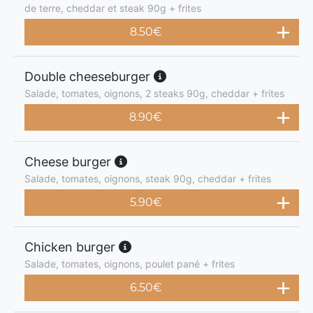
de terre, cheddar et steak 90g + frites
8.50
€
Double cheeseburger
Salade, tomates, oignons, 2 steaks 90g, cheddar + frites
8.90
€
Cheese burger
Salade, tomates, oignons, steak 90g, cheddar + frites
5.90
€
Chicken burger
Salade, tomates, oignons, poulet pané + frites
6.50
€