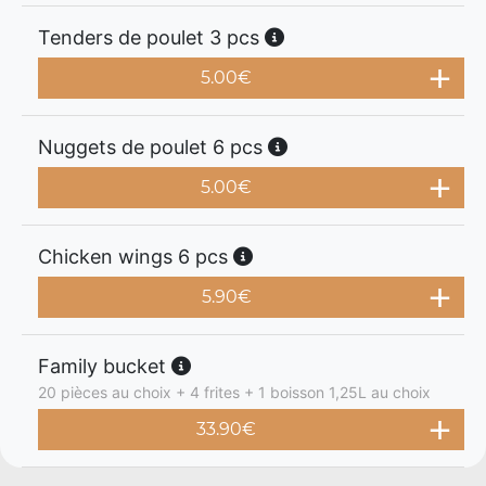
Tenders de poulet 3 pcs
5.00
€
Nuggets de poulet 6 pcs
5.00
€
Chicken wings 6 pcs
5.90
€
Family bucket
20 pièces au choix + 4 frites + 1 boisson 1,25L au choix
33.90
€