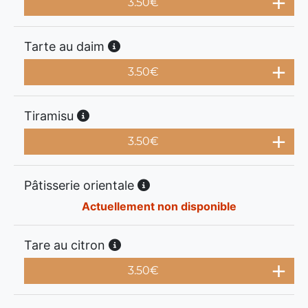
3.50
€
Tarte au daim
3.50
€
Tiramisu
3.50
€
Pâtisserie orientale
Actuellement non disponible
Tare au citron
3.50
€