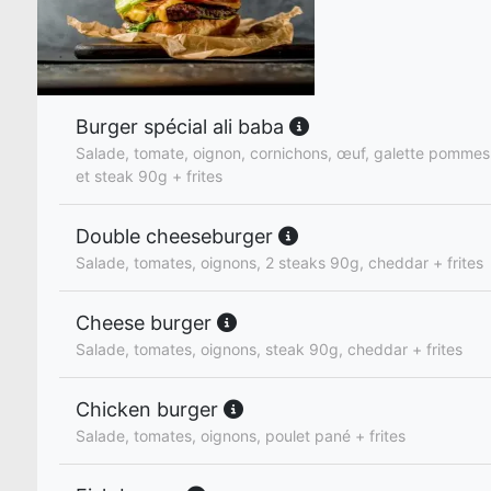
Burger spécial ali baba
Salade, tomate, oignon, cornichons, œuf, galette pommes
et steak 90g + frites
Double cheeseburger
Salade, tomates, oignons, 2 steaks 90g, cheddar + frites
Cheese burger
Salade, tomates, oignons, steak 90g, cheddar + frites
Chicken burger
Salade, tomates, oignons, poulet pané + frites