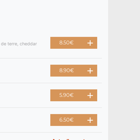
8.50
€
 de terre, cheddar
8.90
€
5.90
€
6.50
€