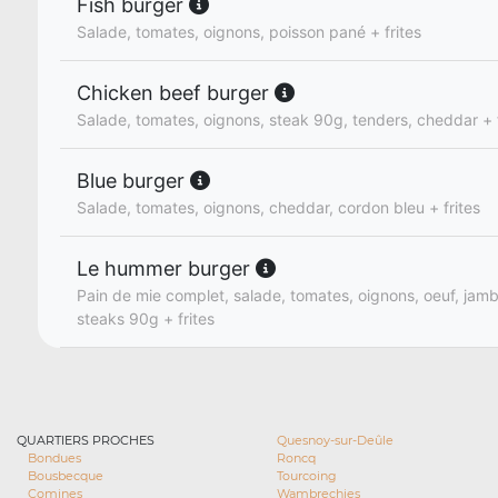
Fish burger
Salade, tomates, oignons, poisson pané + frites
Chicken beef burger
Salade, tomates, oignons, steak 90g, tenders, cheddar + f
Blue burger
Salade, tomates, oignons, cheddar, cordon bleu + frites
Le hummer burger
Pain de mie complet, salade, tomates, oignons, oeuf, jam
steaks 90g + frites
QUARTIERS PROCHES
Quesnoy-sur-Deûle
Bondues
Roncq
Bousbecque
Tourcoing
Comines
Wambrechies