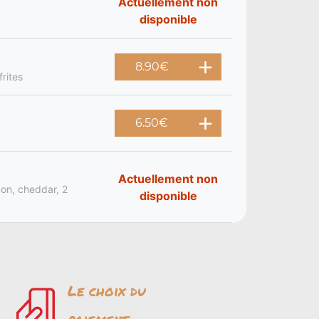
Actuellement non
disponible
8.90
€
rites
6.50
€
Actuellement non
bon, cheddar, 2
disponible
Le choix du