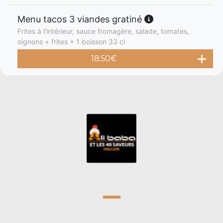
Menu tacos 3 viandes gratiné
Frites à l'intérieur, sauce fromagère, salade, tomates,
oignons + frites + 1 boisson 33 cl
18.50
€