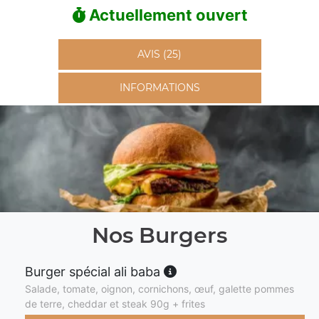
Actuellement ouvert
AVIS (25)
INFORMATIONS
Nos Burgers
Burger spécial ali baba
Salade, tomate, oignon, cornichons, œuf, galette pommes
de terre, cheddar et steak 90g + frites