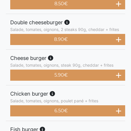
8.50
€
Double cheeseburger
Salade, tomates, oignons, 2 steaks 90g, cheddar + frites
8.90
€
Cheese burger
Salade, tomates, oignons, steak 90g, cheddar + frites
5.90
€
Chicken burger
Salade, tomates, oignons, poulet pané + frites
6.50
€
Fish burger