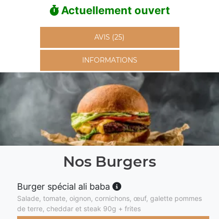
Actuellement ouvert
AVIS (25)
INFORMATIONS
Nos Burgers
Burger spécial ali baba
Salade, tomate, oignon, cornichons, œuf, galette pommes
de terre, cheddar et steak 90g + frites