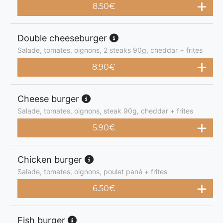
8.50
€
Double cheeseburger
Salade, tomates, oignons, 2 steaks 90g, cheddar + frites
8.90
€
Cheese burger
Salade, tomates, oignons, steak 90g, cheddar + frites
5.90
€
Chicken burger
Salade, tomates, oignons, poulet pané + frites
6.50
€
Fish burger