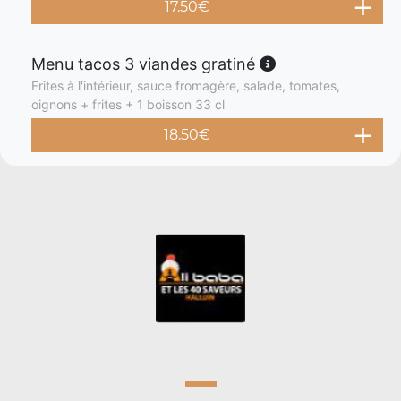
17.50
€
Menu tacos 3 viandes gratiné
Frites à l'intérieur, sauce fromagère, salade, tomates,
oignons + frites + 1 boisson 33 cl
18.50
€