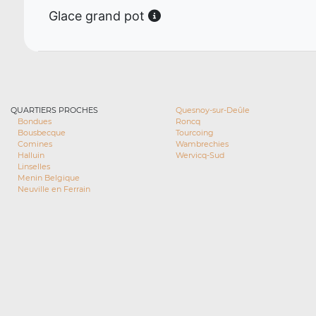
Glace grand pot
QUARTIERS PROCHES
Quesnoy-sur-Deûle
Bondues
Roncq
Bousbecque
Tourcoing
Comines
Wambrechies
Halluin
Wervicq-Sud
Linselles
Menin Belgique
Neuville en Ferrain