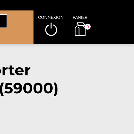
CONNEXION
PANIER
0
rter
 (59000)