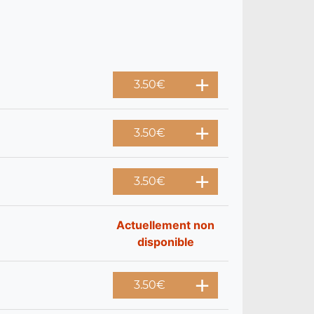
3.50
€
3.50
€
3.50
€
Actuellement non
disponible
3.50
€