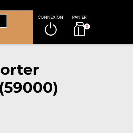
CONNEXION
PANIER
0
orter
 (59000)