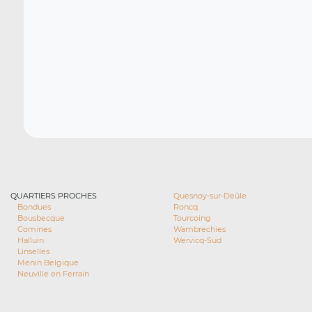
QUARTIERS PROCHES
Quesnoy-sur-Deûle
Bondues
Roncq
Bousbecque
Tourcoing
Comines
Wambrechies
Halluin
Wervicq-Sud
Linselles
Menin Belgique
Neuville en Ferrain