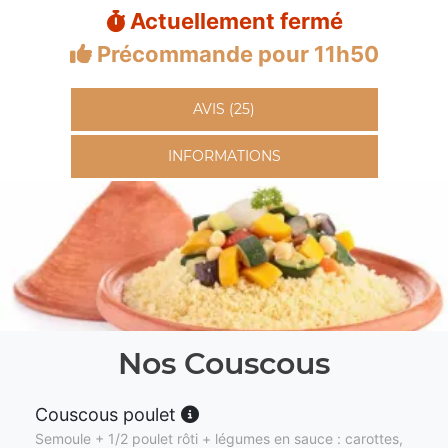
Actuellement fermé
Précommande pour 11h50
AVIS (25)
INFORMATIONS
Nos Couscous
Couscous poulet
Semoule + 1/2 poulet rôti + légumes en sauce : carottes,