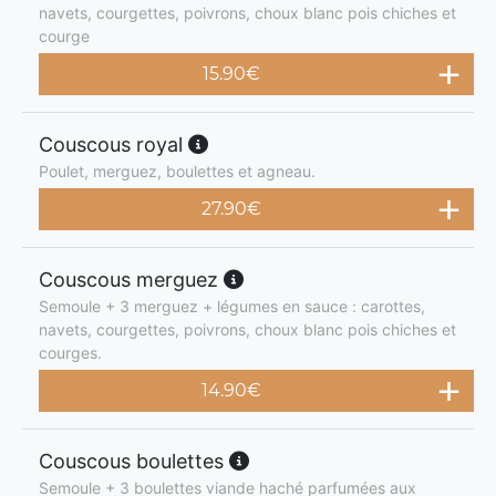
navets, courgettes, poivrons, choux blanc pois chiches et
courge
15.90
€
Couscous royal
Poulet, merguez, boulettes et agneau.
27.90
€
Couscous merguez
Semoule + 3 merguez + légumes en sauce : carottes,
navets, courgettes, poivrons, choux blanc pois chiches et
courges.
14.90
€
Couscous boulettes
Semoule + 3 boulettes viande haché parfumées aux