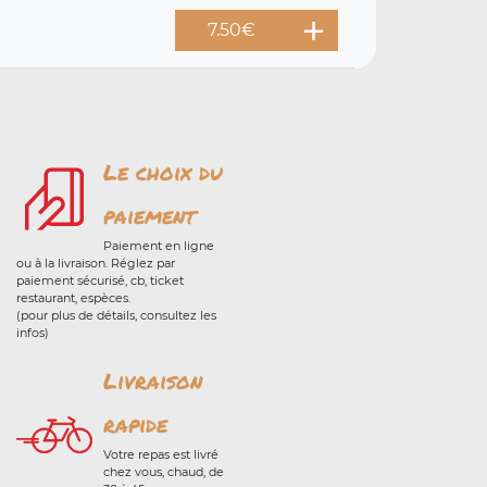
7.50
€
Le choix du
paiement
Paiement en ligne
ou à la livraison. Réglez par
paiement sécurisé, cb, ticket
restaurant, espèces.
(pour plus de détails, consultez les
infos)
Livraison
rapide
Votre repas est livré
chez vous, chaud, de