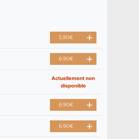
5.90
€
6.90
€
Actuellement non
disponible
6.90
€
6.90
€