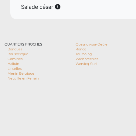
Salade césar
QUARTIERS PROCHES
Quesnoy-sur-Deûle
Bondues
Roncq
Bousbecque
Tourcoing
Comines
Wambrechies
Halluin
Wervicq-Sud
Linselles
Menin Belgique
Neuville en Ferrain