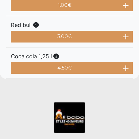
1.00
€
Red bull
3.00
€
Coca cola 1,25 l
4.50
€