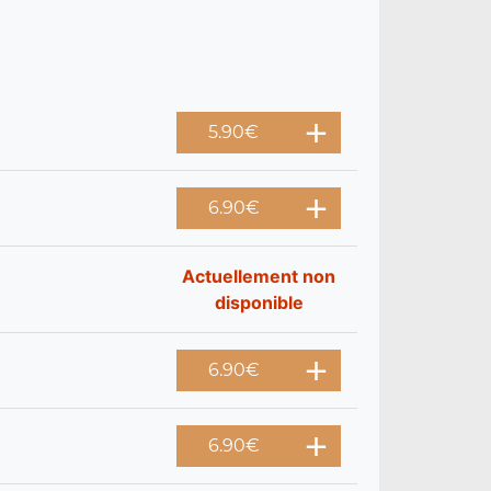
5.90
€
6.90
€
Actuellement non
disponible
6.90
€
6.90
€