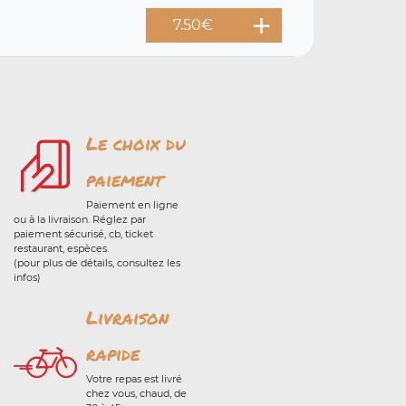
7.50
€
Le choix du
paiement
Paiement en ligne
ou à la livraison. Réglez par
paiement sécurisé, cb, ticket
restaurant, espèces.
(pour plus de détails, consultez les
infos)
Livraison
rapide
Votre repas est livré
chez vous, chaud, de