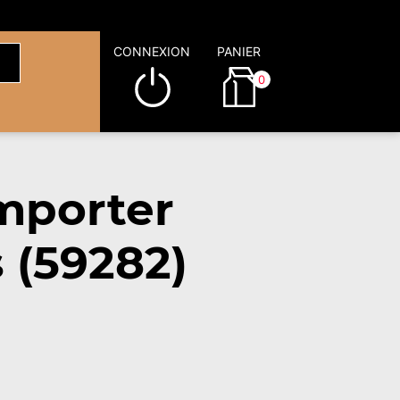
CONNEXION
PANIER
0
mporter
 (59282)