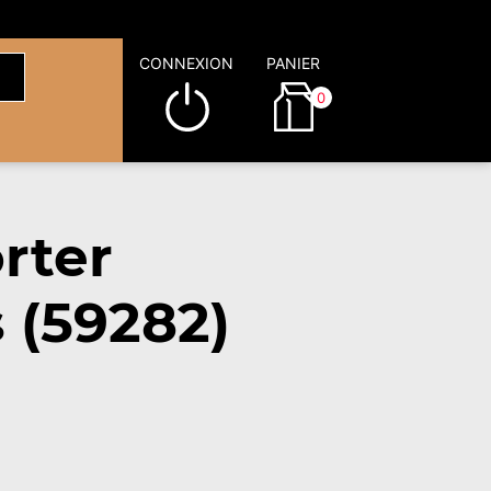
CONNEXION
PANIER
0
rter
 (59282)