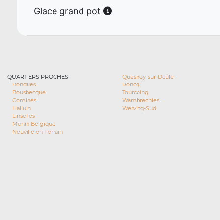
Glace grand pot
QUARTIERS PROCHES
Quesnoy-sur-Deûle
Bondues
Roncq
Bousbecque
Tourcoing
Comines
Wambrechies
Halluin
Wervicq-Sud
Linselles
Menin Belgique
Neuville en Ferrain