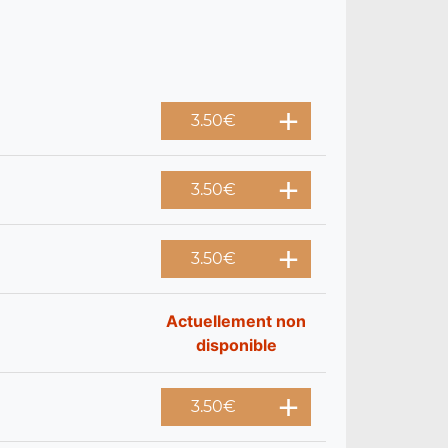
3.50
€
3.50
€
3.50
€
Actuellement non
disponible
3.50
€