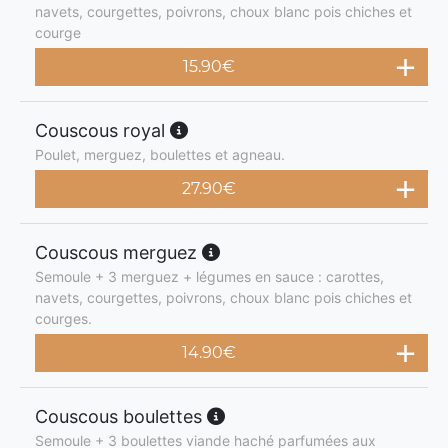
navets, courgettes, poivrons, choux blanc pois chiches et
courge
15.90
€
Couscous royal
Poulet, merguez, boulettes et agneau.
27.90
€
Couscous merguez
Semoule + 3 merguez + légumes en sauce : carottes,
navets, courgettes, poivrons, choux blanc pois chiches et
courges.
14.90
€
Couscous boulettes
Semoule + 3 boulettes viande haché parfumées aux