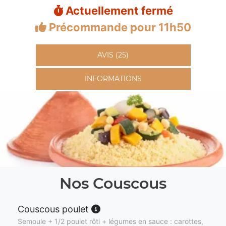
Actuellement fermé
Précommande pour 11h50
AVIS (25)
INFORMATIONS
Nos Couscous
Couscous poulet
Semoule + 1/2 poulet rôti + légumes en sauce : carottes,