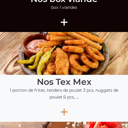
box 1 viandes
+
Nos Tex Mex
1 portion de frites, tenders de poulet 3 pcs, nuggets de
poulet 6 pcs, ...
+