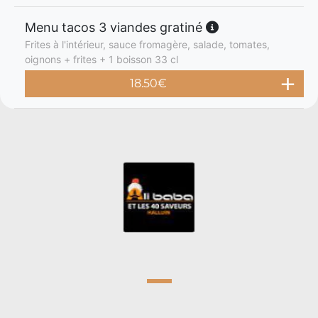
Menu tacos 3 viandes gratiné
Frites à l'intérieur, sauce fromagère, salade, tomates,
oignons + frites + 1 boisson 33 cl
18.50
€