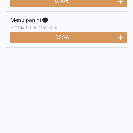
6.00
€
Menu panini
+ frites + 1 boisson 33 cl
8.50
€