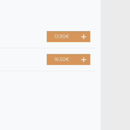
13.90
€
16.50
€