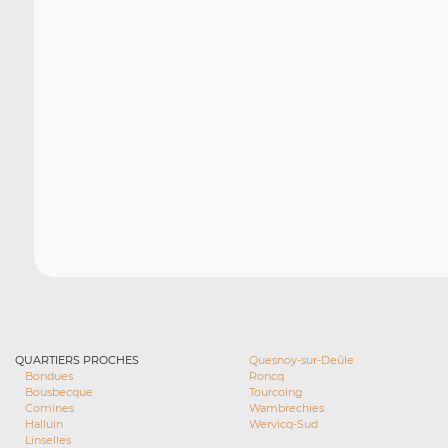
QUARTIERS PROCHES
Quesnoy-sur-Deûle
Bondues
Roncq
Bousbecque
Tourcoing
Comines
Wambrechies
Halluin
Wervicq-Sud
Linselles