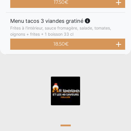
17.50
€
Menu tacos 3 viandes gratiné
Frites à l'intérieur, sauce fromagère, salade, tomates,
oignons + frites + 1 boisson 33 cl
18.50
€