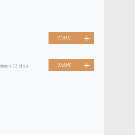
7.00
€
9.50
€
oisson 33 cl au