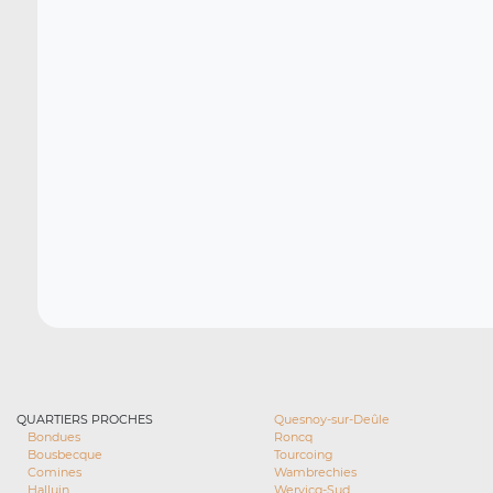
QUARTIERS PROCHES
Quesnoy-sur-Deûle
Bondues
Roncq
Bousbecque
Tourcoing
Comines
Wambrechies
Halluin
Wervicq-Sud