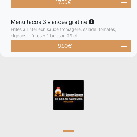
17.50
€
Menu tacos 3 viandes gratiné
Frites à l'intérieur, sauce fromagère, salade, tomates,
oignons + frites + 1 boisson 33 cl
18.50
€