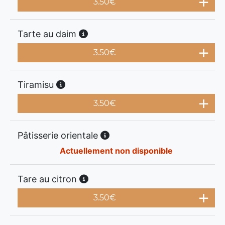
3.50
€
Tarte au daim
3.50
€
Tiramisu
3.50
€
Pâtisserie orientale
Actuellement non disponible
Tare au citron
3.50
€