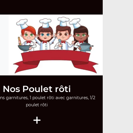
Nos Poulet rôti
ns garnitures, 1 poulet rôti avec garnitures, 1/2
poulet rôti
+