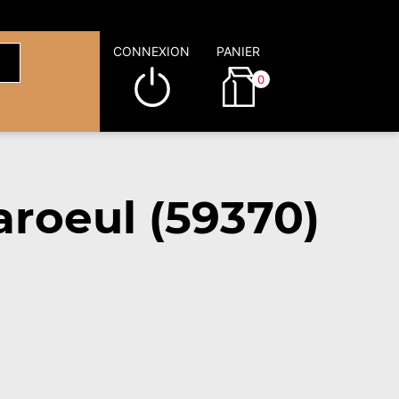
CONNEXION
PANIER
0
roeul (59370)