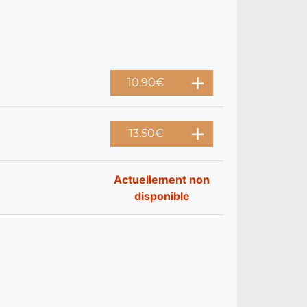
10.90
€
13.50
€
Actuellement non
disponible