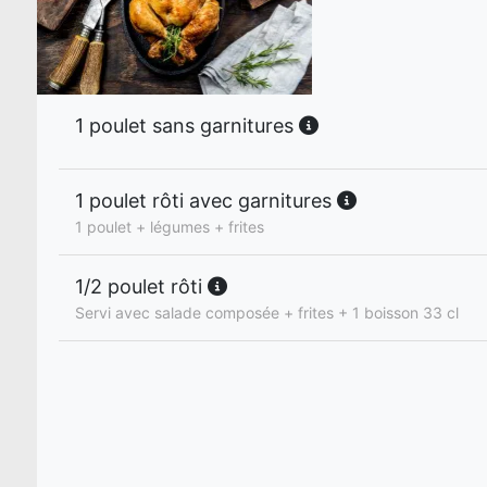
1 poulet sans garnitures
1 poulet rôti avec garnitures
1 poulet + légumes + frites
1/2 poulet rôti
Servi avec salade composée + frites + 1 boisson 33 cl