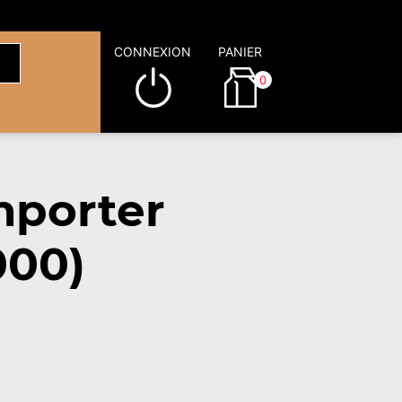
CONNEXION
PANIER
0
mporter
000)