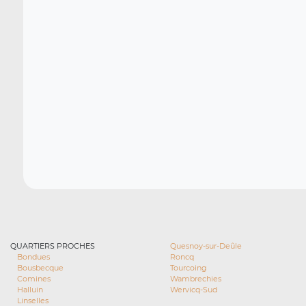
QUARTIERS PROCHES
Quesnoy-sur-Deûle
Bondues
Roncq
Bousbecque
Tourcoing
Comines
Wambrechies
Halluin
Wervicq-Sud
Linselles