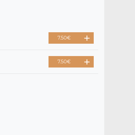
7.50
€
7.50
€