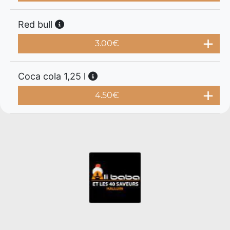
Red bull
3.00
€
Coca cola 1,25 l
4.50
€