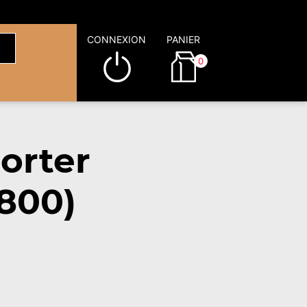
CONNEXION
PANIER
0
orter
9800)