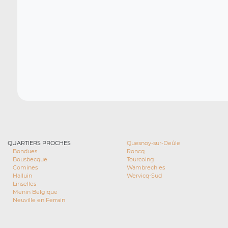
QUARTIERS PROCHES
Quesnoy-sur-Deûle
Bondues
Roncq
Bousbecque
Tourcoing
Comines
Wambrechies
Halluin
Wervicq-Sud
Linselles
Menin Belgique
Neuville en Ferrain