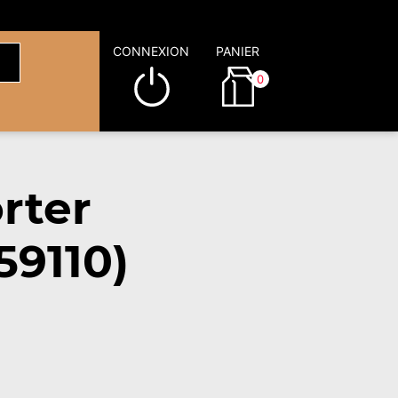
CONNEXION
PANIER
0
rter
59110)