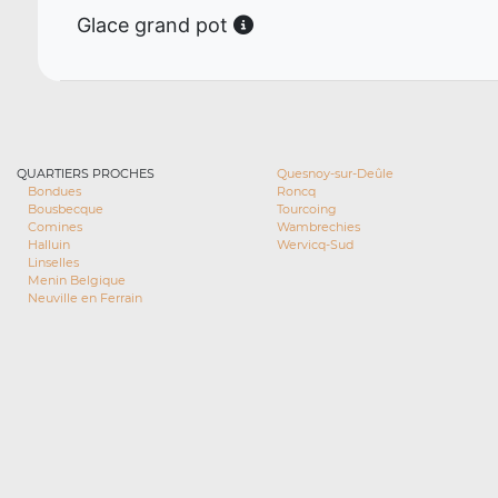
Glace grand pot
QUARTIERS PROCHES
Quesnoy-sur-Deûle
Bondues
Roncq
Bousbecque
Tourcoing
Comines
Wambrechies
Halluin
Wervicq-Sud
Linselles
Menin Belgique
Neuville en Ferrain