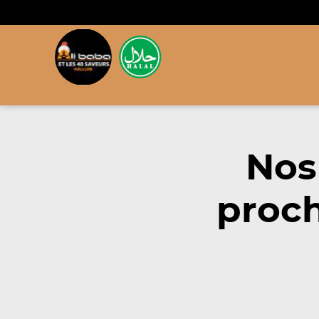
Nos
proch