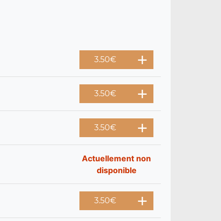
3.50
€
3.50
€
3.50
€
Actuellement non
disponible
3.50
€