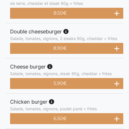
de terre, cheddar et steak 90g + frites
8.50
€
Double cheeseburger
Salade, tomates, oignons, 2 steaks 90g, cheddar + frites
8.90
€
Cheese burger
Salade, tomates, oignons, steak 90g, cheddar + frites
5.90
€
Chicken burger
Salade, tomates, oignons, poulet pané + frites
6.50
€