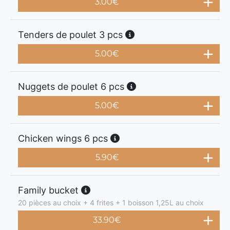
3.00
€
Tenders de poulet 3 pcs
5.00
€
Nuggets de poulet 6 pcs
5.00
€
Chicken wings 6 pcs
5.90
€
Family bucket
20 pièces au choix + 4 frites + 1 boisson 1,25L au choix
33.90
€