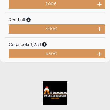
1.00
€
Red bull
3.00
€
Coca cola 1,25 l
4.50
€