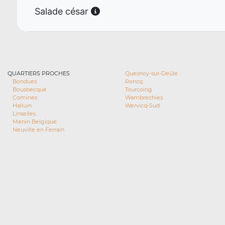
Salade césar
QUARTIERS PROCHES
Quesnoy-sur-Deûle
Bondues
Roncq
Bousbecque
Tourcoing
Comines
Wambrechies
Halluin
Wervicq-Sud
Linselles
Menin Belgique
Neuville en Ferrain