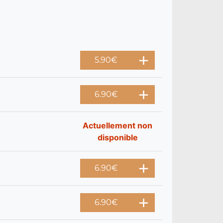
5.90
€
6.90
€
Actuellement non
disponible
6.90
€
6.90
€