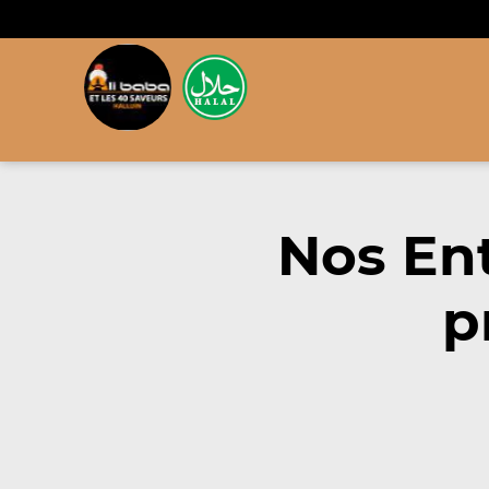
Nos En
p