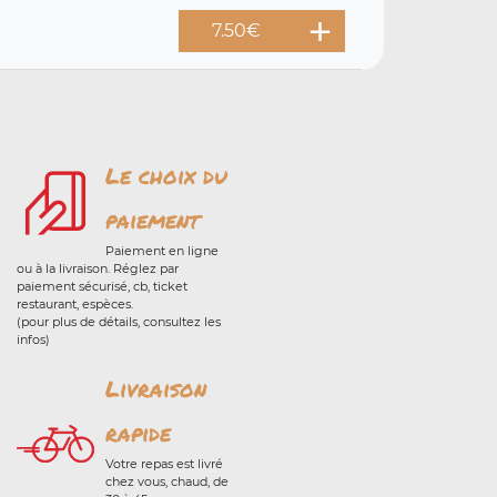
7.50
€
Le choix du
paiement
Paiement en ligne
ou à la livraison. Réglez par
paiement sécurisé, cb, ticket
restaurant, espèces.
(pour plus de détails, consultez les
infos)
Livraison
rapide
Votre repas est livré
chez vous, chaud, de