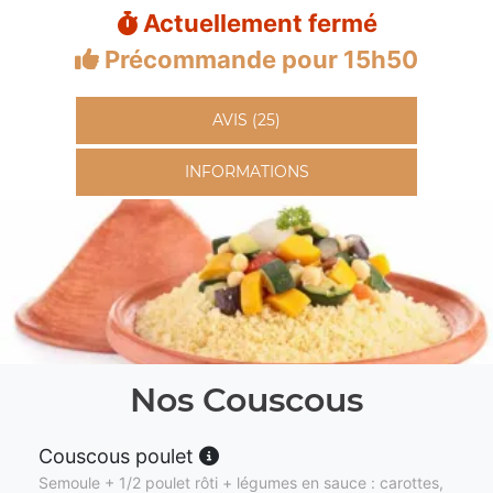
Actuellement fermé
Précommande pour 15h50
AVIS (25)
INFORMATIONS
Nos Couscous
Couscous poulet
Semoule + 1/2 poulet rôti + légumes en sauce : carottes,