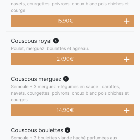
navets, courgettes, poivrons, choux blanc pois chiches et
courge
15.90
€
Couscous royal
Poulet, merguez, boulettes et agneau.
27.90
€
Couscous merguez
Semoule + 3 merguez + légumes en sauce : carottes,
navets, courgettes, poivrons, choux blanc pois chiches et
courges.
14.90
€
Couscous boulettes
Semoule + 3 boulettes viande haché parfumées aux