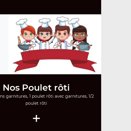
Nos Poulet rôti
ns garnitures, 1 poulet rôti avec garnitures, 1/2
poulet rôti
+