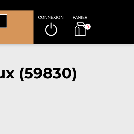
CONNEXION
PANIER
0
ux (59830)