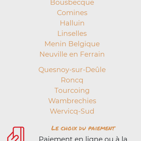
Bousbecque
Comines
Halluin
Linselles
Menin Belgique
Neuville en Ferrain
Quesnoy-sur-Deûle
Roncq
Tourcoing
Wambrechies
Wervicq-Sud
Le choix du paiement
Paiement en ligne ou à la