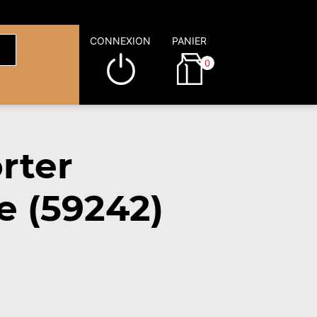
CONNEXION
PANIER
0
rter
e (59242)