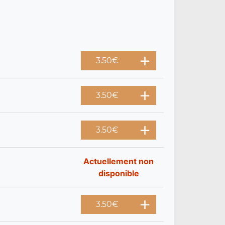
3.50
€
3.50
€
3.50
€
Actuellement non
disponible
3.50
€