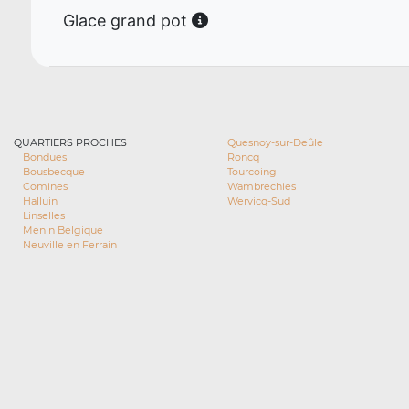
Glace grand pot
QUARTIERS PROCHES
Quesnoy-sur-Deûle
Bondues
Roncq
Bousbecque
Tourcoing
Comines
Wambrechies
Halluin
Wervicq-Sud
Linselles
Menin Belgique
Neuville en Ferrain