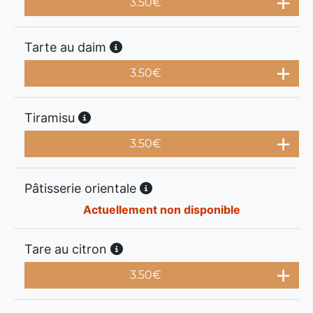
3.50
€
Tarte au daim
3.50
€
Tiramisu
3.50
€
Pâtisserie orientale
Actuellement non disponible
Tare au citron
3.50
€