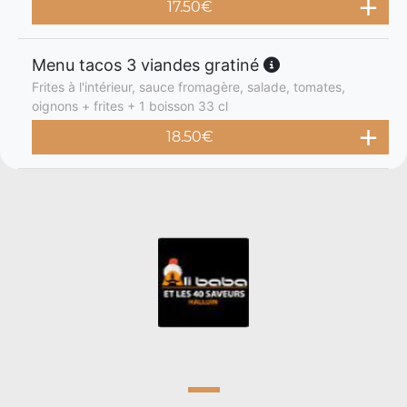
17.50
€
Menu tacos 3 viandes gratiné
Frites à l'intérieur, sauce fromagère, salade, tomates,
oignons + frites + 1 boisson 33 cl
18.50
€