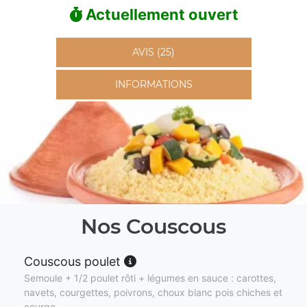
Actuellement ouvert
AVIS (25)
INFORMATIONS
Nos Couscous
Couscous poulet
Semoule + 1/2 poulet rôti + légumes en sauce : carottes,
navets, courgettes, poivrons, choux blanc pois chiches et
courge