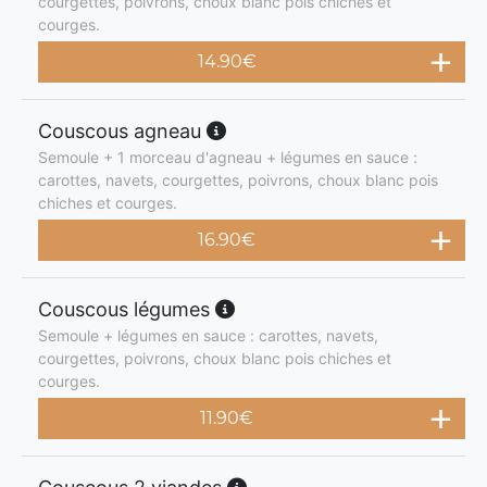
courgettes, poivrons, choux blanc pois chiches et
courges.
14.90
€
Couscous agneau
Semoule + 1 morceau d'agneau + légumes en sauce :
carottes, navets, courgettes, poivrons, choux blanc pois
chiches et courges.
16.90
€
Couscous légumes
Semoule + légumes en sauce : carottes, navets,
courgettes, poivrons, choux blanc pois chiches et
courges.
11.90
€