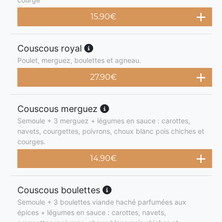
15.90
€
Couscous royal
Poulet, merguez, boulettes et agneau.
27.90
€
Couscous merguez
Semoule + 3 merguez + légumes en sauce : carottes,
navets, courgettes, poivrons, choux blanc pois chiches et
courges.
14.90
€
Couscous boulettes
Semoule + 3 boulettes viande haché parfumées aux
épices + légumes en sauce : carottes, navets,