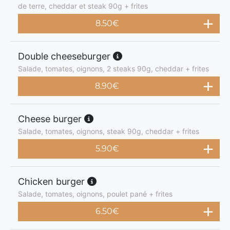
de terre, cheddar et steak 90g + frites
8.50
€
Double cheeseburger
Salade, tomates, oignons, 2 steaks 90g, cheddar + frites
8.90
€
Cheese burger
Salade, tomates, oignons, steak 90g, cheddar + frites
5.90
€
Chicken burger
Salade, tomates, oignons, poulet pané + frites
6.50
€