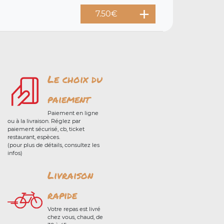
7.50
€
Le choix du
paiement
Paiement en ligne
ou à la livraison. Réglez par
paiement sécurisé, cb, ticket
restaurant, espèces.
(pour plus de détails, consultez les
infos)
Livraison
rapide
Votre repas est livré
chez vous, chaud, de