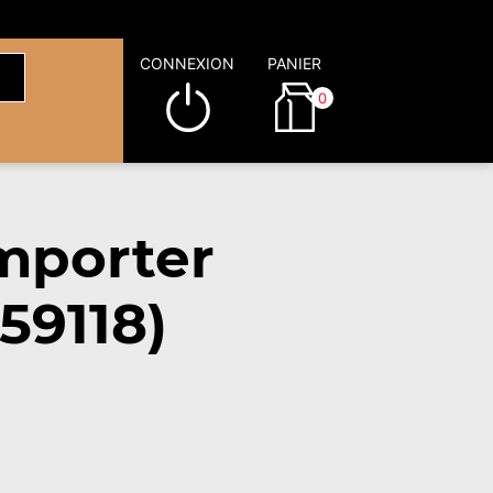
CONNEXION
PANIER
0
mporter
59118)