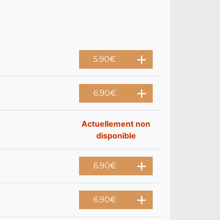
5.90
€
6.90
€
Actuellement non
disponible
6.90
€
6.90
€