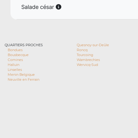
Salade césar
QUARTIERS PROCHES
Quesnoy-sur-Deûle
Bondues
Roncq
Bousbecque
Tourcoing
Comines
Wambrechies
Halluin
Wervicq-Sud
Linselles
Menin Belgique
Neuville en Ferrain