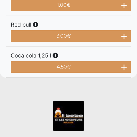
1.00
€
Red bull
3.00
€
Coca cola 1,25 l
4.50
€