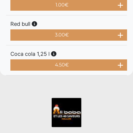
1.00
€
Red bull
3.00
€
Coca cola 1,25 l
4.50
€