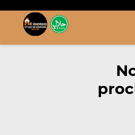
No
proc