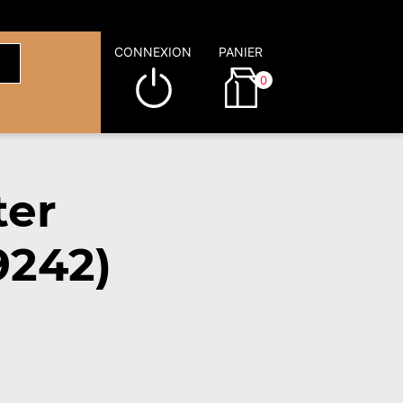
CONNEXION
PANIER
0
ter
9242)