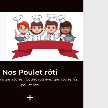
Nos Poulet rôti
ns garnitures, 1 poulet rôti avec garnitures, 1/2
poulet rôti
+